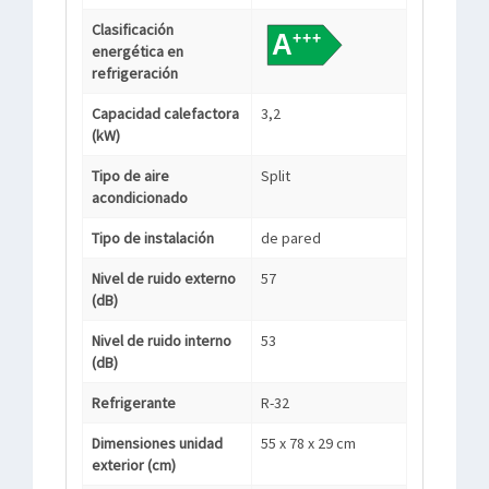
Clasificación
energética en
refrigeración
Capacidad calefactora
3,2
(kW)
Tipo de aire
Split
acondicionado
Tipo de instalación
de pared
Nivel de ruido externo
57
(dB)
Nivel de ruido interno
53
(dB)
Refrigerante
R-32
Dimensiones unidad
55 x 78 x 29 cm
exterior (cm)