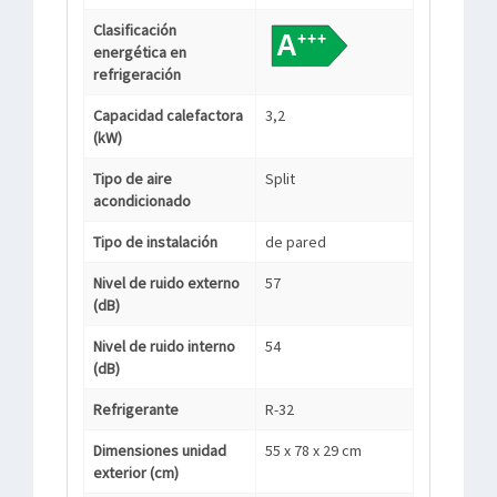
Clasificación
energética en
refrigeración
Capacidad calefactora
3,2
(kW)
Tipo de aire
Split
acondicionado
Tipo de instalación
de pared
Nivel de ruido externo
57
(dB)
Nivel de ruido interno
54
(dB)
Refrigerante
R-32
Dimensiones unidad
55 x 78 x 29 cm
exterior (cm)