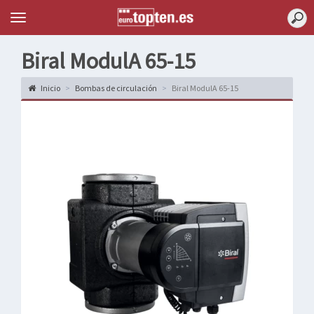
Topten
Menu
Biral ModulA 65-15
Inicio
Bombas de circulación
Biral ModulA 65-15