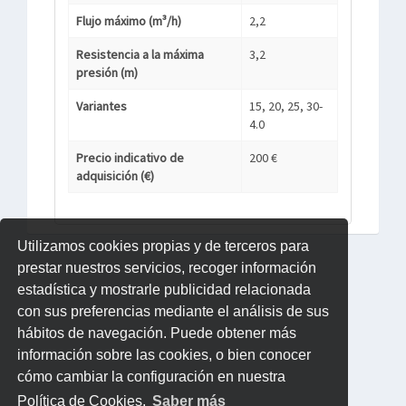
Flujo máximo (m³/h)
2,2
Resistencia a la máxima
3,2
presión (m)
Variantes
15, 20, 25, 30-
4.0
Precio indicativo de
200 €
adquisición (€)
Utilizamos cookies propias y de terceros para
prestar nuestros servicios, recoger información
estadística y mostrarle publicidad relacionada
con sus preferencias mediante el análisis de sus
hábitos de navegación. Puede obtener más
información sobre las cookies, o bien conocer
cómo cambiar la configuración en nuestra
Política de Cookies.
Saber más