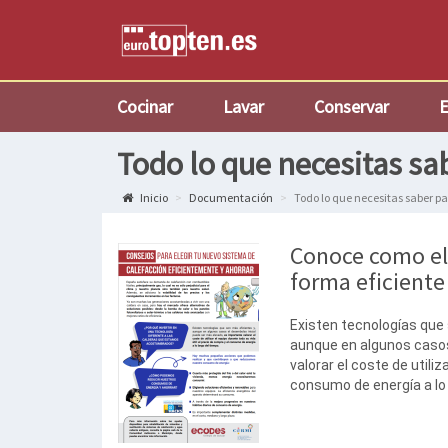
Cocinar
Lavar
Conservar
E
Todo lo que necesitas sa
Inicio
Documentación
Todo lo que necesitas saber pa
Conoce como ele
forma eficiente 
Existen tecnologías que 
aunque en algunos casos
valorar el coste de utiliz
consumo de energía a lo 