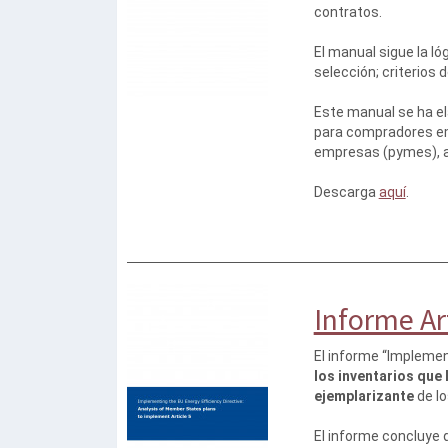
contratos.
El manual sigue la ló
selección; criterios d
Este manual se ha el
para compradores em
empresas (pymes), a 
Descarga
aquí
.
Informe Ar
El informe “Implemen
los inventarios que
ejemplarizante
de lo
El informe concluye 