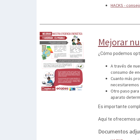
HACKS - consejo
Mejorar nue
¿Cómo podemos optim
A través de nu
consumo de ene
Cuanto más prot
necesitaremos 
Otro paso para 
aparato determ
Es importante comple
Aquí te ofrecemos un
Documentos adju