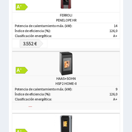
FERROLI
PENELOPE HR
Potencia de calentamiento máx. (kW):
14
Índice de eficiencia (%):
126,0
Clasificación energética:
A+
3.552 €
HAAS+SOHN
HSP 2 HOME-II
Potencia de calentamiento máx. (kW):
9
Índice de eficiencia (%):
126,0
Clasificación energética:
A+
—