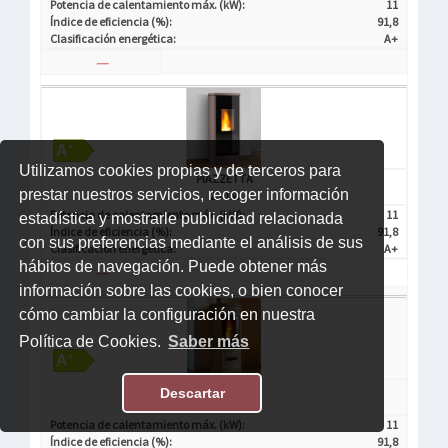
Potencia de calentamiento máx. (kW):
11
Índice de eficiencia (%):
91,8
Clasificación energética:
A+
—
Utilizamos cookies propias y de terceros para
PIAZZETTA
prestar nuestros servicios, recoger información
230 M
Potencia de calentamiento máx. (kW):
11
estadística y mostrarle publicidad relacionada
Índice de eficiencia (%):
91,8
con sus preferencias mediante el análisis de sus
Clasificación energética:
A+
hábitos de navegación. Puede obtener más
—
información sobre las cookies, o bien conocer
cómo cambiar la configuración en nuestra
Política de Cookies.
Saber más
PIAZZETTA
Descartar
230 C
Potencia de calentamiento máx. (kW):
11
Índice de eficiencia (%):
91,8