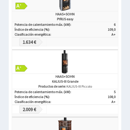
HAAS+SOHN
PYRUS easy
Potencia de calentamiento máx. (kW):
6
Índice de eficiencia (%):
109,0
Clasificación energética:
A+
1.634 €
HAAS+SOHN
KALIUS-III Grande
Productos de serie:
KALIUS-III Piccolo
Potencia de calentamiento máx. (kW):
5
Índice de eficiencia (%):
108,0
Clasificación energética:
A+
2.009 €