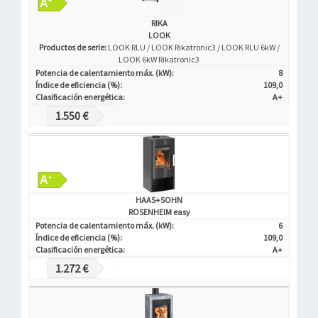
RIKA
LOOK
Productos de serie:
LOOK RLU / LOOK Rikatronic3 / LOOK RLU 6kW /
LOOK 6kW Rikatronic3
Potencia de calentamiento máx. (kW):
8
Índice de eficiencia (%):
109,0
Clasificación energética:
A+
1.550 €
HAAS+SOHN
ROSENHEIM easy
Potencia de calentamiento máx. (kW):
6
Índice de eficiencia (%):
109,0
Clasificación energética:
A+
1.272 €