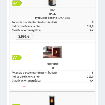
RIKA
BACK
Productos de serie:
BACK 6kW
Potencia de calentamiento máx. (kW):
8
Índice de eficiencia (%):
112,8
Clasificación energética:
A+
2.991 €
SUPERIOR
LIA
Potencia de calentamiento máx. (kW):
8
Índice de eficiencia (%):
112,0
Clasificación energética:
A+
—