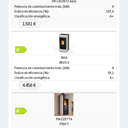
DK LAUSITZ easy
Potencia de calentamiento máx. (kW):
6
Índice de eficiencia (%):
107,0
Clasificación energética:
A+
1.501 €
RIKA
REVO II
Potencia de calentamiento máx. (kW):
8
Índice de eficiencia (%):
93,2
Clasificación energética:
A+
4.458 €
PIAZZETTA
P930 T